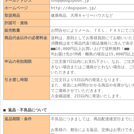
メールアドレス
shop@dogspoon.jp
ホームページ
http://dogspoon.jp/
取扱商品
健康商品、犬用キャリーハウスなど
許認可・資格
販売数量
お問合せによりメール、ＴＥＬ、ＦＡＸにてご
商品代金以外の必要料金
送料は、原則としてお客様負担にてお願いいた
消費税は全て商品代金(税込価格)に含んで表
■■10,000円以上お買い上げで送料無料！■■
※お届け先が沖縄・離島の場合は15,000円以
申込の有効期限
ご注文後7日以内にお支払下さい。なお、ご注
きない場合またはご連絡がとれない場合は、ご
いただきます。
引き渡し時期
ご注文日より5日以内の発送となります。
また、発送にお時間がかかる商品や在庫がない
てご連絡させていただきます。
入金確認後、2日以内に発送いたします。
■ 返品・不良品について
返品期限・条件
不良品につきましては、商品配達後翌日までに
お客様の、都合による返品、交換はお受けでき