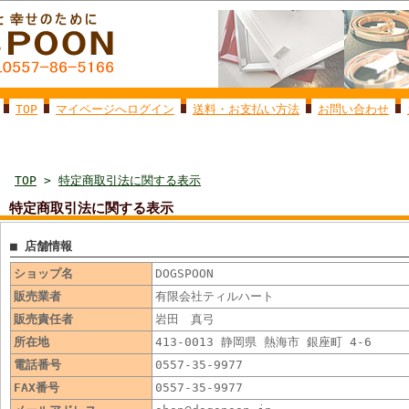
TOP
マイページへログイン
送料・お支払い方法
お問い合わせ
TOP
>
特定商取引法に関する表示
特定商取引法に関する表示
■ 店舗情報
ショップ名
DOGSPOON
販売業者
有限会社ティルハート
販売責任者
岩田 真弓
所在地
413-0013 静岡県 熱海市 銀座町 4-6
電話番号
0557-35-9977
FAX番号
0557-35-9977