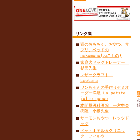
リンク集
猫のおもちゃ、おやつ、サ
プリ、ベッドの
nekomono(ねこもの)
家庭犬ドッグトレーナー
杉元先生
レザークラフト
Leetama
ワンちゃんの手作りセミオ
ーダー洋服 La petite
jolie queue
本間獣医科医院 一宮中央
病院 小坂先生
サーモンおやつ レッツド
ッグ
ペットホテル＆クリニッ
ク フィルウ