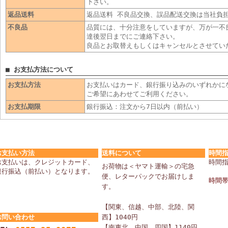
下さい。
返品送料
返品送料 不良品交換、誤品配送交換は当社負
不良品
品質には、十分注意をしていますが、万が一不
達後翌日までにご連絡下さい。
良品とお取替えもしくはキャンセルとさせてい
■ お支払方法について
お支払方法
お支払いはカード、銀行振り込みのいずれかに
ご希望にあわせてご利用ください。
お支払期限
銀行振込：注文から7日以内（前払い）
お支払い方法
送料について
時間
お支払いは、クレジットカード、
時間
お荷物は＜ヤマト運輸＞の宅急
銀行振込（前払い）となります。
便、レターパックでお届けしま
時間
す。
【関東、信越、中部、北陸、関
お問い合わせ
西】1040円
【南東北、中国、四国】1140円