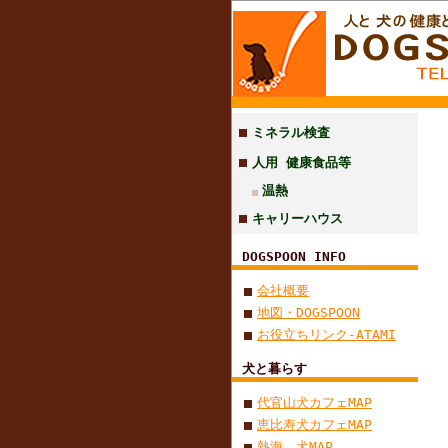
ミネラル検査
人用 健康食品等
温熱
キャリーハウス
DOGSPOON INFO
会社概要
地図・DOGSPOON
お役立ちリンク-ATAMI
犬と暮らす
代官山犬カフェMAP
恵比寿犬カフェMAP
熱海 犬MAP