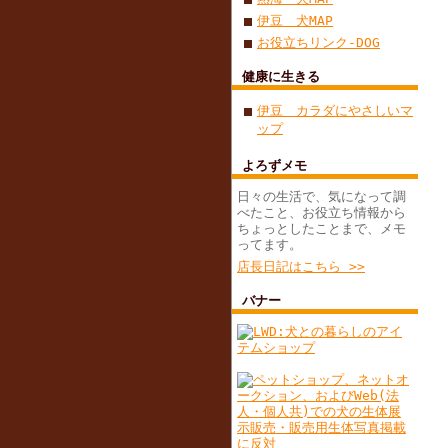
伊豆 犬MAP
お役立ちリンク-DOG
健康に生きる
伊豆 カラダにやさしいマ
ップ
よろずメモ
日々の生活で、気になって調
べたこと、お役立ち情報から
ちょっとしたことまで、メモ
ってます。
店長日記はこちら >>
バナー