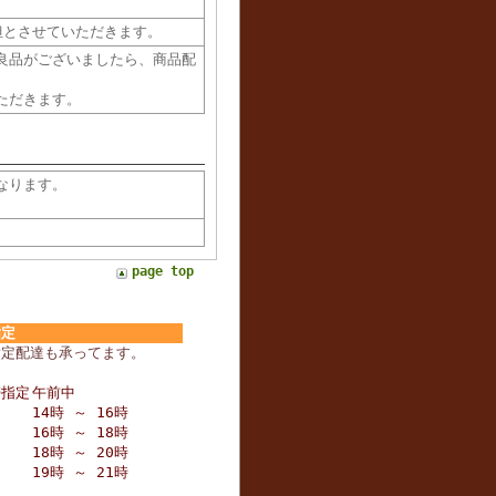
担とさせていただきます。
良品がございましたら、商品配
ただきます。
なります。
page top
指定
指定配達も承ってます。
帯指定
午前中
14時 ～ 16時
16時 ～ 18時
18時 ～ 20時
19時 ～ 21時