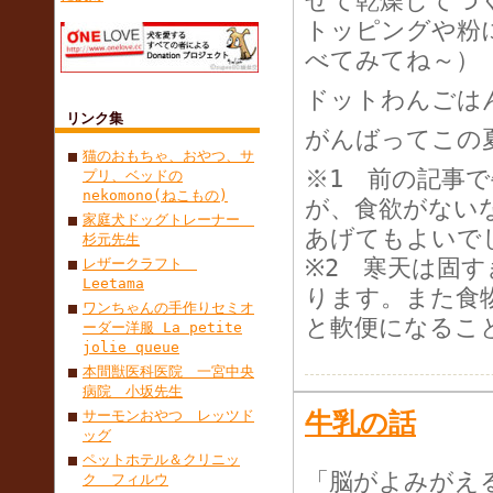
ぜて乾燥してつ
トッピングや粉
べてみてね～）
ドットわんごは
リンク集
がんばってこの
猫のおもちゃ、おやつ、サ
※1 前の記事
プリ、ベッドの
nekomono(ねこもの)
が、食欲がない
家庭犬ドッグトレーナー
あげてもよいで
杉元先生
※2 寒天は固
レザークラフト
Leetama
ります。また食
ワンちゃんの手作りセミオ
と軟便になるこ
ーダー洋服 La petite
jolie queue
本間獣医科医院 一宮中央
病院 小坂先生
サーモンおやつ レッツド
牛乳の話
ッグ
ペットホテル＆クリニッ
「脳がよみがえ
ク フィルウ