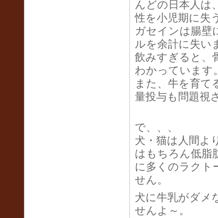
んどの日本人は
性を小児期に失
ガセインは腸壁
ルを余計に失い
飲みすぎると、
わかっています
また、牛を育て
量投与も問題視
で、、、
犬・猫は人間よ
はもちろん低脂
に多くのラクト
せん。
犬に牛乳がダメ
せんよ～。