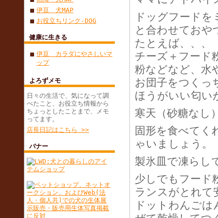
伊豆 犬MAP
ドッグフードを
お役立ちリンク-DOG
と合わせておや
健康に生きる
たとえば、、、
伊豆 カラダにやさしいマ
チーズ＋フード
ップ
粉などなど、水
お団子をつくっ
よろずメモ
ほうがいい匂い
日々の生活で、気になって調
べたこと、お役立ち情報から
寒天（砂糖なし）
ちょっとしたことまで、メモ
ってます。
固形を食べてく
店長日記はこちら >>
ゃいましょう。
バナー
製氷皿で凍らして
少しでもフード
ランスがとれて
ドットわんごは