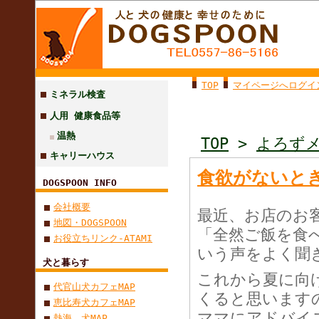
TOP
マイページへログイ
ミネラル検査
人用 健康食品等
温熱
TOP
>
よろず
キャリーハウス
食欲がないと
DOGSPOON INFO
会社概要
最近、お店のお
地図・DOGSPOON
「全然ご飯を食
お役立ちリンク-ATAMI
いう声をよく聞
犬と暮らす
これから夏に向
代官山犬カフェMAP
くると思います
恵比寿犬カフェMAP
ママにアドバイ
熱海 犬MAP